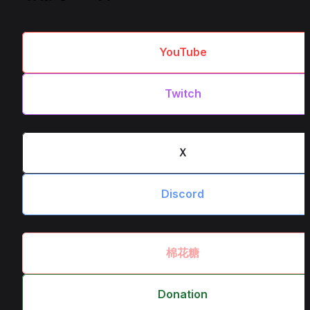
　YouTube　
　Twitch　
　Ｘ　
　Discord　
　棉花糖　
　Donation　